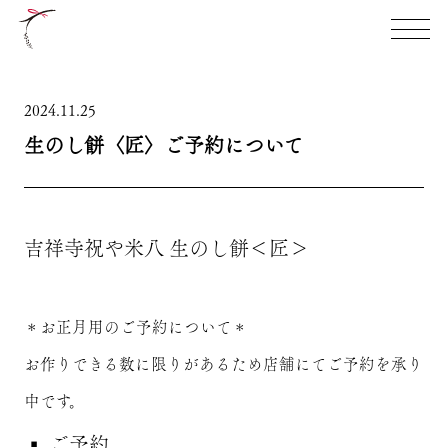
TOP
祝やの想い
2024.11.25
生のし餅〈匠〉ご予約について
本店限定商品
お知らせ
店舗案内
吉祥寺祝や米八 生のし餅＜匠＞
＊お正月用のご予約について＊
お作りできる数に限りがあるため店舗にてご予約を承り
中です。
▪️ ご予約