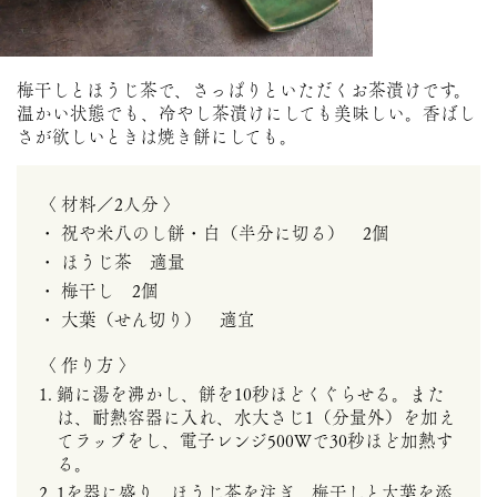
梅干しとほうじ茶で、さっぱりといただくお茶漬けです。
温かい状態でも、冷やし茶漬けにしても美味しい。香ばし
さが欲しいときは焼き餅にしても。
〈 材料／2人分 〉
祝や米八のし餅・白（半分に切る） 2個
ほうじ茶 適量
梅干し 2個
大葉（せん切り） 適宜
〈 作り方 〉
1. 鍋に湯を沸かし、餅を10秒ほどくぐらせる。また
は、耐熱容器に入れ、水大さじ1（分量外）を加え
てラップをし、電子レンジ500Wで30秒ほど加熱す
る。
2. 1を器に盛り、ほうじ茶を注ぎ、梅干しと大葉を添