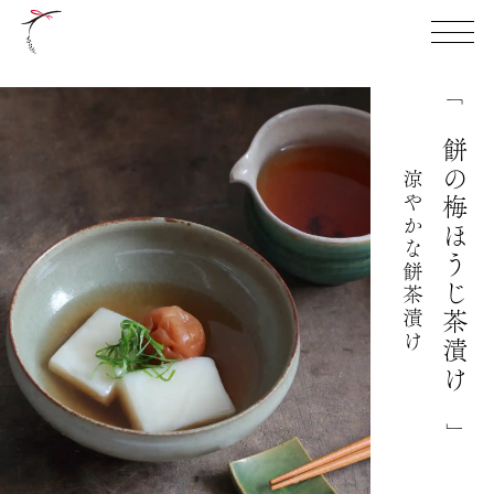
TOP
「
餅の梅ほうじ茶漬け
祝やの想い
本店限定商品
涼やかな餅茶漬け
お知らせ
店舗案内
」